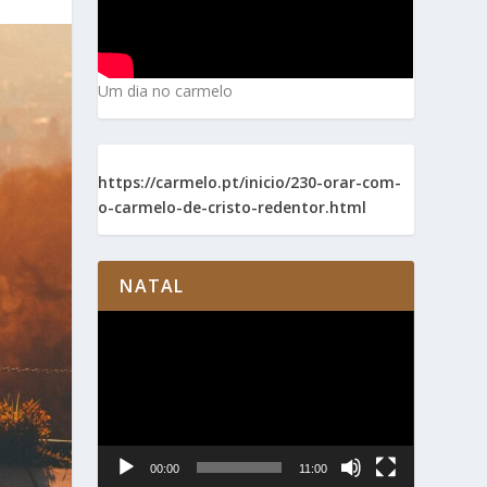
Um dia no carmelo
https://carmelo.pt/inicio/230-orar-com-
o-carmelo-de-cristo-redentor.html
NATAL
Reprodutor
de
vídeo
00:00
11:00