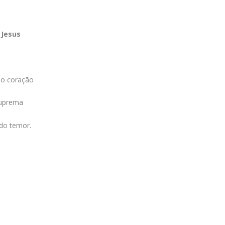
 Jesus
 o coração
suprema
 do temor.