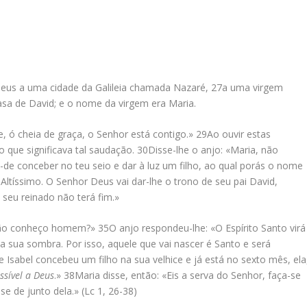
 Deus a uma cidade da Galileia chamada Nazaré,
27
a uma virgem
 de David; e o nome da virgem era Maria.
ve, ó cheia de graça, o Senhor está contigo.»
29
Ao ouvir estas
 o que significava tal saudação.
30
Disse-lhe o anjo: «Maria, não
-de conceber no teu seio e dar à luz um filho, ao qual porás o nome
Altíssimo. O Senhor Deus vai dar-lhe o trono de seu pai David,
 seu reinado não terá fim.»
u não conheço homem?»
35
O anjo respondeu-lhe: «O Espírito Santo virá
i a sua sombra. Por isso, aquele que vai nascer é Santo e será
Isabel concebeu um filho na sua velhice e já está no sexto mês, ela
ssível a Deus
.»
38
Maria disse, então: «Eis a serva do Senhor, faça-se
e de junto dela.» (Lc 1, 26-38)