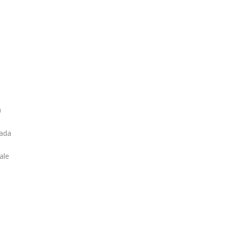
a
rada
ale