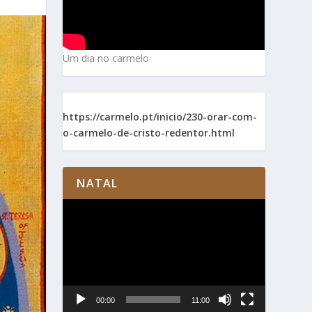
Um dia no carmelo
https://carmelo.pt/inicio/230-orar-com-
o-carmelo-de-cristo-redentor.html
NATAL
Reprodutor
de
vídeo
00:00
11:00