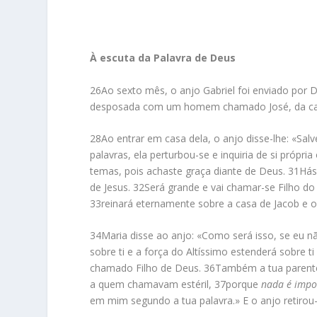
À escuta da Palavra de Deus
26
Ao sexto mês, o anjo Gabriel foi enviado por
desposada com um homem chamado José, da casa
28
Ao entrar em casa dela, o anjo disse-lhe: «Sal
palavras, ela perturbou-se e inquiria de si própria
temas, pois achaste graça diante de Deus.
31
Hás
de Jesus.
32
Será grande e vai chamar-se Filho do 
33
reinará eternamente sobre a casa de Jacob e o
34
Maria disse ao anjo: «Como será isso, se e
sobre ti e a força do Altíssimo estenderá sobre t
chamado Filho de Deus.
36
Também a tua parente 
a quem chamavam estéril,
37
porque
nada é impo
em mim segundo a tua palavra.» E o anjo retirou-s