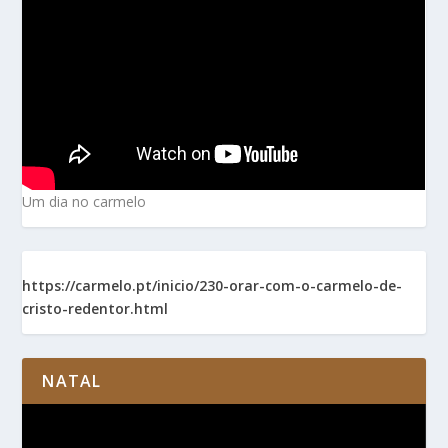
Um dia no carmelo
https://carmelo.pt/inicio/230-orar-com-o-carmelo-de-
cristo-redentor.html
NATAL
Reprodutor
de