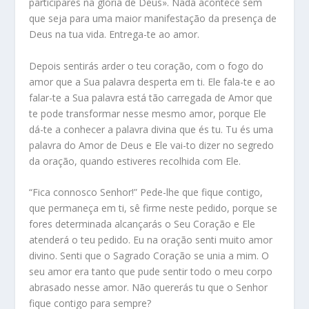
participares na glória de Deus». Nada acontece sem
que seja para uma maior manifestação da presença de
Deus na tua vida. Entrega-te ao amor.
Depois sentirás arder o teu coração, com o fogo do
amor que a Sua palavra desperta em ti. Ele fala-te e ao
falar-te a Sua palavra está tão carregada de Amor que
te pode transformar nesse mesmo amor, porque Ele
dá-te a conhecer a palavra divina que és tu. Tu és uma
palavra do Amor de Deus e Ele vai-to dizer no segredo
da oração, quando estiveres recolhida com Ele.
“Fica connosco Senhor!” Pede-lhe que fique contigo,
que permaneça em ti, sê firme neste pedido, porque se
fores determinada alcançarás o Seu Coração e Ele
atenderá o teu pedido. Eu na oração senti muito amor
divino. Senti que o Sagrado Coração se unia a mim. O
seu amor era tanto que pude sentir todo o meu corpo
abrasado nesse amor. Não quererás tu que o Senhor
fique contigo para sempre?