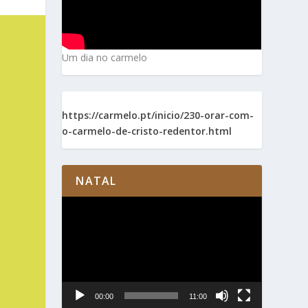
Um dia no carmelo
https://carmelo.pt/inicio/230-orar-com-
o-carmelo-de-cristo-redentor.html
NATAL
Reprodutor
de
vídeo
00:00
11:00