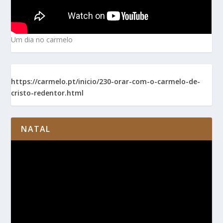
Um dia no carmelo
https://carmelo.pt/inicio/230-orar-com-o-carmelo-de-
cristo-redentor.html
NATAL
Reprodutor
de
vídeo