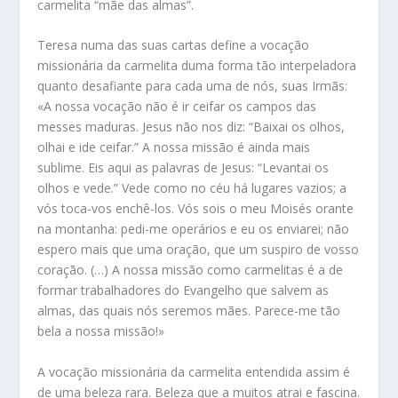
carmelita “mãe das almas”.
Teresa numa das suas cartas define a vocação
missionária da carmelita duma forma tão interpeladora
quanto desafiante para cada uma de nós, suas Irmãs:
«A nossa vocação não é ir ceifar os campos das
messes maduras. Jesus não nos diz: “Baixai os olhos,
olhai e ide ceifar.” A nossa missão é ainda mais
sublime. Eis aqui as palavras de Jesus: “Levantai os
olhos e vede.” Vede como no céu há lugares vazios; a
vós toca-vos enchê-los. Vós sois o meu Moisés orante
na montanha: pedi-me operários e eu os enviarei; não
espero mais que uma oração, que um suspiro de vosso
coração. (…) A nossa missão como carmelitas é a de
formar trabalhadores do Evangelho que salvem as
almas, das quais nós seremos mães. Parece-me tão
bela a nossa missão!»
A vocação missionária da carmelita entendida assim é
de uma beleza rara. Beleza que a muitos atrai e fascina.