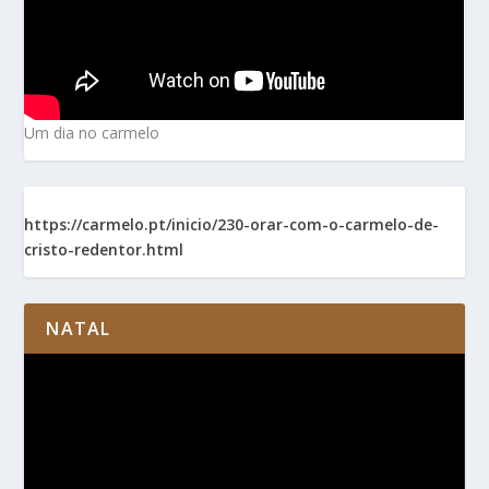
Um dia no carmelo
https://carmelo.pt/inicio/230-orar-com-o-carmelo-de-
cristo-redentor.html
NATAL
Reprodutor
de
vídeo