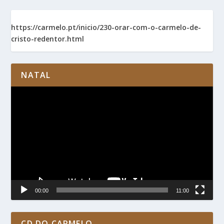
https://carmelo.pt/inicio/230-orar-com-o-carmelo-de-
cristo-redentor.html
NATAL
Reprodutor
de
vídeo
00:00
11:00
CD DO CARMELO