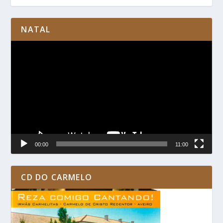
NATAL
Reprodutor
de
vídeo
00:00
11:00
CD DO CARMELO