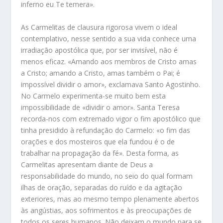
inferno eu Te temera».
As Carmelitas de clausura rigorosa vivem o ideal
contemplativo, nesse sentido a sua vida conhece uma
irradiação apostólica que, por ser invisível, não é
menos eficaz. «Amando aos membros de Cristo amas
a Cristo; amando a Cristo, amas também o Pai; é
impossível dividir o amor», exclamava Santo Agostinho.
No Carmelo experimenta-se muito bem esta
impossibilidade de «dividir o amor». Santa Teresa
recorda-nos com extremado vigor o fim apostólico que
tinha presidido à refundação do Carmelo: «o fim das
orações e dos mosteiros que ela fundou é o de
trabalhar na propagação da fé». Desta forma, as
Carmelitas apresentam diante de Deus a
responsabilidade do mundo, no seio do qual formam
ilhas de oração, separadas do ruído e da agitação
exteriores, mas ao mesmo tempo plenamente abertos
às angústias, aos sofrimentos e às preocupações de
todos os seres humanos. Não deixam o mundo para se