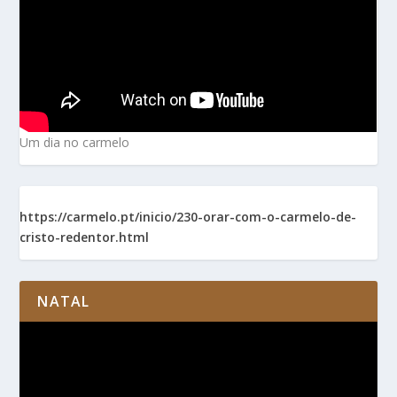
Um dia no carmelo
https://carmelo.pt/inicio/230-orar-com-o-carmelo-de-
cristo-redentor.html
NATAL
Reprodutor
de
vídeo