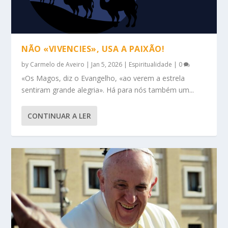
NÃO «VIVENCIES», USA A PAIXÃO!
by
Carmelo de Aveiro
|
Jan 5, 2026
|
Espiritualidade
|
0
«Os Magos, diz o Evangelho, «ao verem a estrela
sentiram grande alegria». Há para nós também um...
CONTINUAR A LER