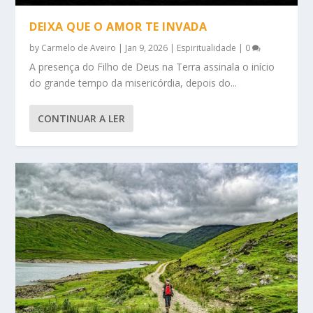
DEIXA QUE O AMOR TE INVADA
by
Carmelo de Aveiro
|
Jan 9, 2026
|
Espiritualidade
|
0
A presença do Filho de Deus na Terra assinala o início
do grande tempo da misericórdia, depois do...
CONTINUAR A LER