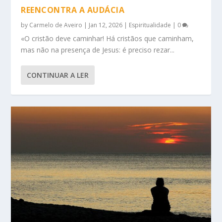
REENCONTRA A AUDÁCIA
by
Carmelo de Aveiro
|
Jan 12, 2026
|
Espiritualidade
|
0
«O cristão deve caminhar! Há cristãos que caminham,
mas não na presença de Jesus: é preciso rezar...
CONTINUAR A LER