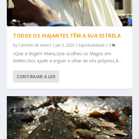
TODOS OS VIAJANTES TÊM A SUA ESTRELA
by
Carmelo de Aveiro
|
Jan 3, 2026
|
Espiritualidade
|
0
«Que a Virgem Maria,Que acolheu os Magos em
Belém,Nos ajude a erguer o olhar de nós próprios,A...
CONTINUAR A LER