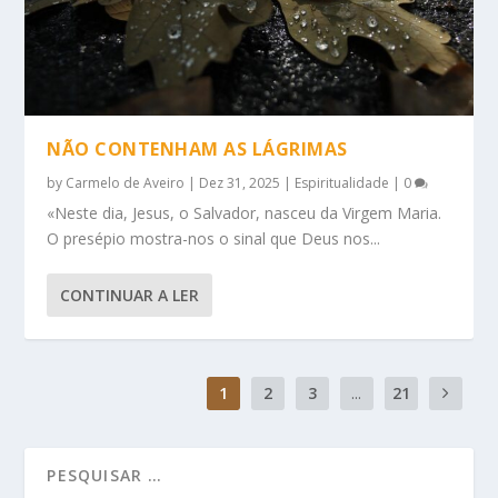
NÃO CONTENHAM AS LÁGRIMAS
by
Carmelo de Aveiro
|
Dez 31, 2025
|
Espiritualidade
|
0
«Neste dia, Jesus, o Salvador, nasceu da Virgem Maria.
O presépio mostra-nos o sinal que Deus nos...
CONTINUAR A LER
1
2
3
...
21