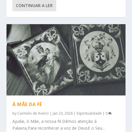
CONTINUAR A LER
À MÃE DA FÉ
by
Carmelo de Aveiro
|
Jan 23, 2026
|
Espiritualidade
|
0
Ajudai, ó Mãe, a nossa fé.Dêmos atenção à
Palavra,Para reconhecer a voz de DeusE o Seu...